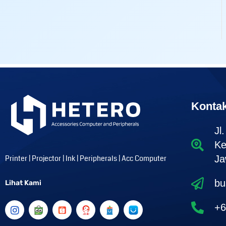
Konta
Jl
Ke
Printer | Projector | Ink | Peripherals | Acc Computer
Ja
bu
Lihat Kami
I
+6
n
s