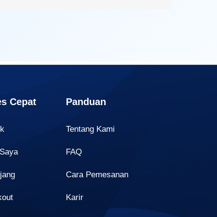
s Cepat
Panduan
uk
Tentang Kami
 Saya
FAQ
jang
Cara Pemesanan
kout
Karir