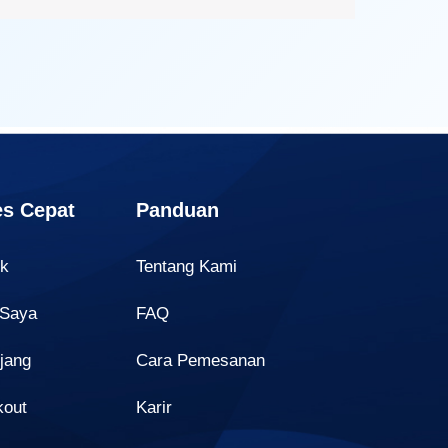
s Cepat
Panduan
uk
Tentang Kami
 Saya
FAQ
jang
Cara Pemesanan
kout
Karir