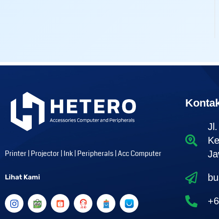
Konta
Jl
Ke
Printer | Projector | Ink | Peripherals | Acc Computer
Ja
bu
Lihat Kami
I
+6
n
s