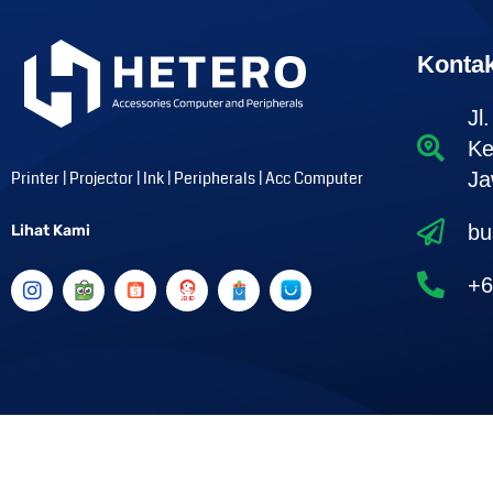
Konta
Jl
Ke
Printer | Projector | Ink | Peripherals | Acc Computer
Ja
bu
Lihat Kami
I
+6
n
s
t
a
g
r
a
m