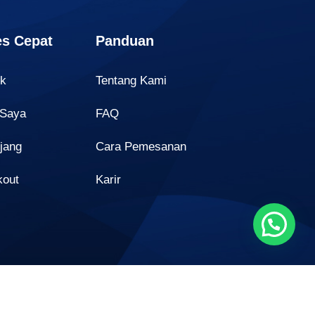
s Cepat
Panduan
uk
Tentang Kami
 Saya
FAQ
jang
Cara Pemesanan
kout
Karir