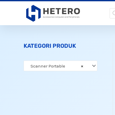
Lewati
Pr
ke
se
konten
KATEGORI PRODUK
Scanner Portable
×