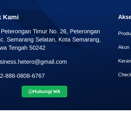
k Kami
Akse
. Peterongan Timur No. 26, Peterongan
Prod
c. Semarang Selatan, Kota Semarang,
wa Tengah 50242
Akun
Keran
siness.hetero@gmail.com
Chec
2-888-0808-6767
Hubungi WA
Copyright © 2026 HETERO