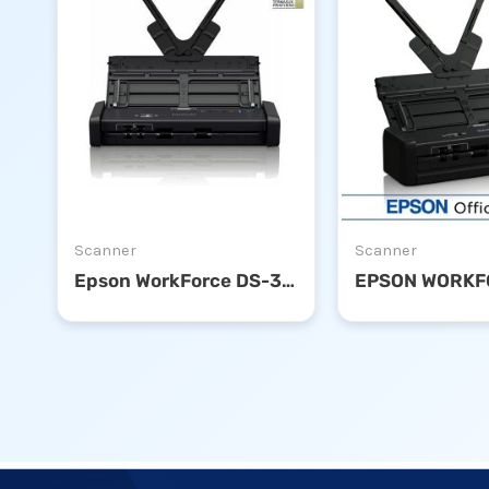
Scanner
Scanner
Epson WorkForce DS-310 Portable Sheet-fed DOCUMENT SCANNER