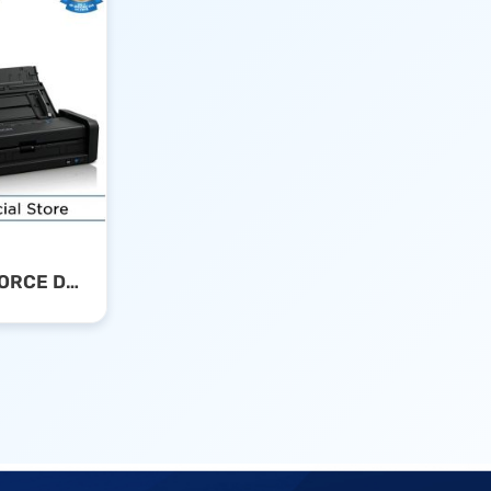
EPSON WORKFORCE DS-360W Wi-Fi PORTABLE Sheet-fed DOCUMENT SCANNER