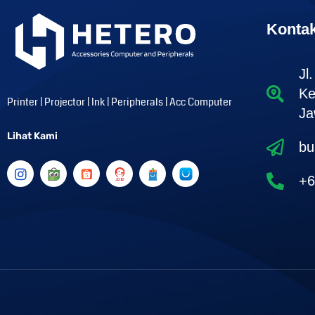
Konta
Jl
Ke
Printer | Projector | Ink | Peripherals | Acc Computer
Ja
Lihat Kami
bu
I
n
+6
s
t
a
g
r
a
m