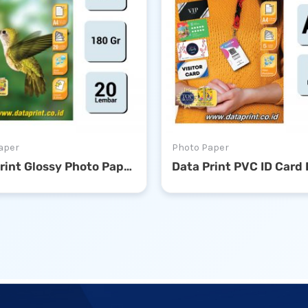
aper
Photo Paper
Data Print Glossy Photo Paper 180gsm A4
Data Print PVC ID Card