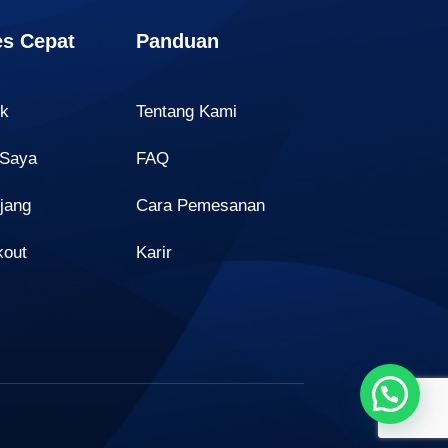
s Cepat
Panduan
uk
Tentang Kami
 Saya
FAQ
jang
Cara Pemesanan
kout
Karir