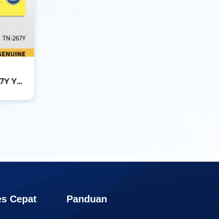
BROTHER TONER TN-267Y YELLOW
s Cepat
Panduan