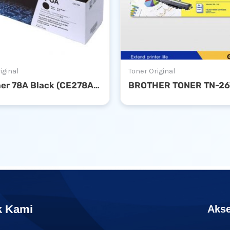
iginal
Toner Original
HP Toner 78A Black (CE278A) Original LaserJet Toner Cartridge
k Kami
Akse