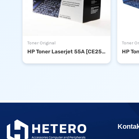
Toner Original
Toner Or
HP Toner Laserjet 55A [CE255A]
Konta